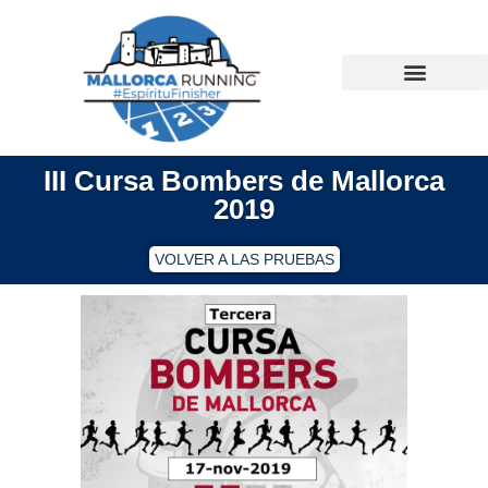
Ir
al
contenido
III Cursa Bombers de Mallorca
2019
VOLVER A LAS PRUEBAS