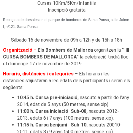
Curses 10Km/5Km/Infantils
Inscripció gratuita
Recogida de dorsales en el parque de bomberos de Santa Ponsa, calle Jaime
I, nº121. Santa Ponsa
Sábado 16 de noviembre de 09h a 12h y de 15h a 18h
Organització –
Els Bombers de Mallorca
organitzen la
‘’ III
CURSA BOMBERS DE MALLORCA”
la celebració tindrà lloc
el diumenge 17 de novembre de 2019.
Horaris, distàncies i categories
–
Els horaris i les
distancies s’ajustaran a les edats dels participants i seran els
següents:
10:45 h. Cursa pre-iniciació,
nascuts a partir de l’any
2014, edat de 5 anys (50 metres, sense xip).
11:00 h. Cursa iniciació Sub-08,
nascuts 2012-
2013, edats 6 i 7 anys (100 metres, sense xip).
11:15 h. Cursa benjamí Sub-10,
nascuts 20010-
2011, edats 8 i 9 anys (500 metres, sense xip).