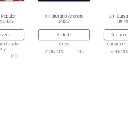
a Popular
XII Brutatló Andratx
XIII Curs
na 2025
2025
De M
rvera
Andratx
Colonia d
era Popular
,
Otros
Carrera Po
ing
21/06/2025
18:00
28/06/20
17:30