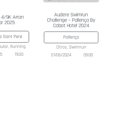
Audere Swimrun
a 4/9K Arran
Challenge – Pollença By
ar 2025
Cabot Hotel 2024
e Sant Pere
Pollença
pular
,
Running
Otros
,
Swimrun
25
19:30
01/06/2024
09:00