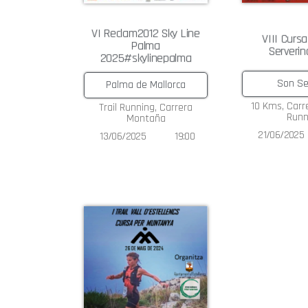
VI Reclam2012 Sky Line
VIII Curs
Palma
Serveri
2025#skylinepalma
Son Se
Palma de Mallorca
10 Kms
,
Carr
Trail Running
,
Carrera
Runn
Montaña
21/06/2025
13/06/2025
19:00